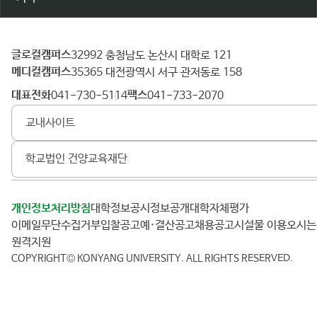
글로컬캠퍼스
건
32992 충청남도 논산시 대학로 121
메디컬캠퍼스
양
35365 대전광역시 서구 관저동로 158
대
대표전화
팩스
041-730-5114
041-733-2070
학
교내사이트
교
학교법인 건양교육재단
개인정보처리방침
대학정보공시
정보공개
대학자체평가
이메일무단수집거부
입찰공고
예·결산공고
채용공고
시설물 이용
오시
원격지원
COPYRIGHT© KONYANG UNIVERSITY.
ALL RIGHTS RESERVED.