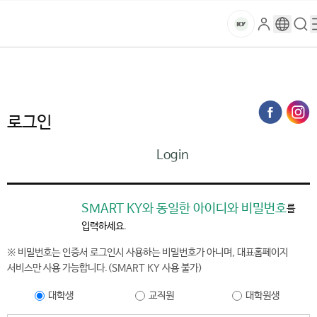
본문 바로가기
대메뉴 바로가기
하위메뉴 바로가기
스
로
구
검
건
마
그
글
색
홈
트
처음으로
홈페이지가이드
로그인
인
번
페
양
키
역
이
지
대
로그인
메
뉴
학
Login
경
로
교
SMART KY와 동일한 아이디와 비밀번호
를
입력하세요.
※ 비밀번호는 인증서 로그인시 사용하는 비밀번호가 아니며, 대표홈페이지
서비스만 사용 가능합니다.(SMART KY 사용 불가)
대학생
교직원
대학원생