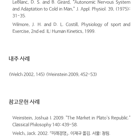
LeBlanc, D. S. and B. Girard, “Autonomic Nervous System
and Adaptation to Cold in Man,” J. Appl. Physiol. 39, (1975):
31-35.
Wilmore, J. H. and D. L. Costill, Physiology of sport and
Exercise, 2nd ed. IL: Human Kinetics, 1999.
내주 사례
(Welch 2002, 145) (Weinstein 2009, 452-53)
참고문헌 사례
Weinstein, Joshua I. 2009. "The Market in Plato's Republic."
Classical Philosophy 140: 439-58.
Welch, Jack. 2002. 『미래경영』. 이재규 옮김. 서울: 청림.