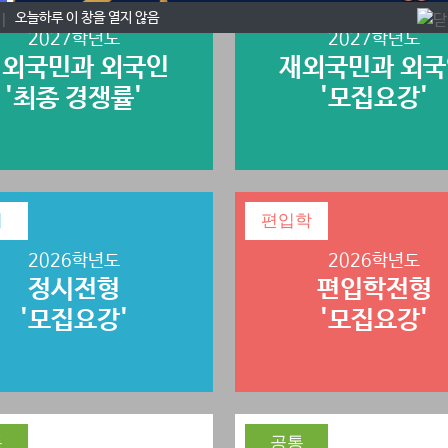
오늘하루 이 창을 열지 않음
2027학년도
2027학년도
외국민과 외국인
재외국민과 외
'최종 경쟁률'
'모집요강'
시
편입학
2026학년도
2026학년도
정시전형
편입학전형
'모집요강'
'모집요강'
통
공통