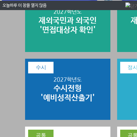
오늘하루 이 창을 열지 않음
2027학년도
재외국민과 외국인
재
'면접대상자 확인'
수시
정
2027학년도
수시전형
'예비성적산출기'
공통
공