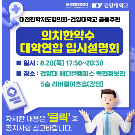
입학취업처
입학
에서
취업
까지 책임
2024년 대전·세종·충청 최초(단독유형) 글로컬대학 선정
2024년 공시취업률 75.8%
(교육부 공식발표)
2025년 중앙일보 대학평가
'학생 취업률' 전국 1위!
2025년 조선일보
‘소비자추천 1위 브랜드’ 글로컬대학 부
입학
바로가기
재외국민
재외