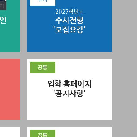
2027학년도
국인
수시전형
'모집요강'
공통
입학 홈페이지
'공지사항'
공통