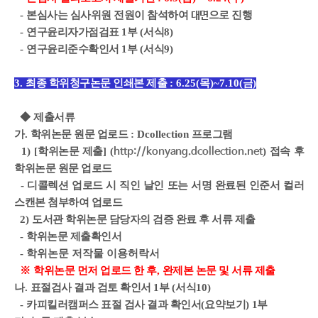
-
본심사는 심사위원 전원이 참석하여
으로 진행
대면
-
연구윤리자가점검표
1
부
(
서식
8)
-
연구윤리준수확인서
1
부
(
서식
9)
3.
최종 학위청구논문 인쇄본 제출
: 6.25(목)~7.10(
금
)
◆
제출서류
가
.
학위논문 원문 업로드
: Dcollection
프로그램
1) [
학위논문 제출
]
​
(
)
접속 후
http://konyang.dcollection.net
학위논문 원문 업로드
- 디콜렉션 업로드 시 직인 날인 또는 서명 완료된 인준서 컬러
스캔본 첨부하여 업로드
2)
도서관 학위논문 담당자의 검증 완료 후 서류 제출
-
학위논문 제출확인서
- 학위논문 저작물 이용허락서
※
학위논문 먼저 업로드 한 후
,
완제본 논문 및 서류 제출
나
.
표절검사 결과 검토 확인서
1
부
(
서식
10)
-
카피킬러캠퍼스 표절 검사 결과 확인서
(
요약보기
)
1부