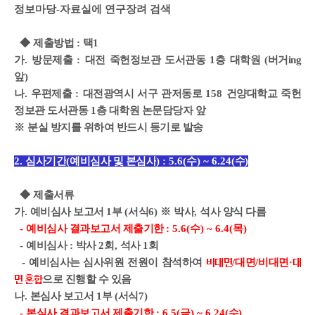
정보마당-자료실에 연구장려 검색
◆
제출방법
:
택
1
가
.
방문제출
:
대전 죽헌정보관 도서관동
1
층 대학원
(버거ing
앞)
나
.
우편제출
:
대전광역시 서구 관저동로
158
건양대학교 죽헌
정보관 도서관동
1
층 대학원 논문담당자 앞
※
분실 방지를 위하여 반드시 등기로 발송
2.
심사기간
(
예비심사 및 본심사
) : 5.6(
수
) ~ 6.24(
수
)
◆
제출서류
가
.
예비심사 보고서
1
부
(
서식
6)
※
박사
,
석사 양식 다름
-
예비심사 결과보고서 제출기한
: 5.6(수) ~ 6.4(
목
)
-
예비심사
:
박사
2
회
,
석사
1
회
-
예비심사는 심사위원 전원이 참석하여
/
대면
/
비대면
·
비대면
대
으로 진행할 수 있음
면 혼합
나
.
본심사 보고서
1
부
(
서식
7)
-
본심사 결과보고서 제출기한
: 6.5(금) ~ 6.24(
수
)