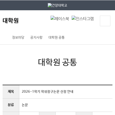
본문 바로가기
대메뉴 바로가기
대학원
정보마당
공지사항
대학원 공통
대학원 공통
제목
2026-1학기 학위청구논문 신청 안내
분류
논문