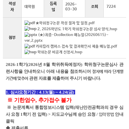
작성
등록
2026-
조회
대학원
7224
03-30
자
일
★학위청구논문 작성 절차 및 일정.pdf
2. 2026학년도 1학기 학위청구논문 심사 양식.hwp
(★)최종-Dcollection 매뉴얼(20260615)-
첨부
ver.2.pptx
카피킬러 캠퍼스 접속 및 결과확인서 제출 메뉴얼.pdf
학위논문 비공개 신청서.hwp
2026-1
학기
(2026
년 8
월 학위취득예정자
)
학위청구논문심사 관
련사항을 안내하오니 아래 내용을 참조하시어
절차에 따라 단계별
관련 자료를 제출하여 주시기 바랍니다
.
기간에 맞추어
1.
심사요청기간
: 4.13(월
) ~ 4.24(
금
)
※
기한엄수
,
추가접수 불가
※
논문계획서 통합정보시스템 입력(재난안전공학과의 경우 심
사 요청 1학기 전 입력) > 지도교수님께 승인 요청 /
안내
입력 방법
클릭
◆
제출서류