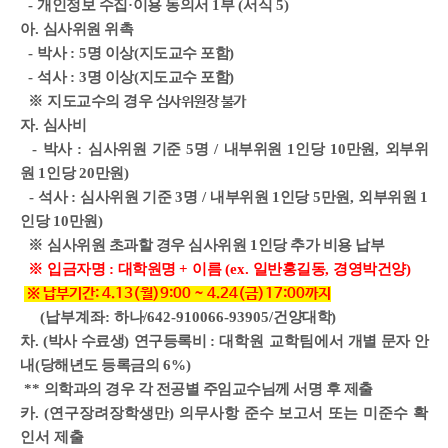
-
개인정보 수집
·
이용 동의서
1
부
(
서식
5)
아
.
심사위원 위촉
-
박사
: 5
명 이상
(
지도교수 포함
)
-
석사
: 3
명 이상
(
지도교수 포함
)
※
지도교수의 경우
심사위원장 불가
자
.
심사비
-
박사
:
심사위원 기준
5
명
/
내부위원
1
인당
10
만원
,
외부위
원
1
인당
20
만원
)
-
석사
:
심사위원 기준
3
명
/
내부위원
1
인당
5
만원
,
외부위원
1
인당
10
만원
)
※
심사위원 초과할 경우 심사위원
1
인당 추가 비용 납부
※
입금자명
:
대학원명
+
이름
(ex.
일반홍길동
,
경영박건양
)
※ 납부기간: 4.13(월)9:00 ~ 4.24(금)17:00까지
(납부계좌:
하나
/642-910066-93905/
건양대학
)
차
. (
박사 수료생
)
연구등록비
: 대학원 교학팀에서
개별 문자 안
내
(
당해년도 등록금의
6%)
**
의학과의 경우 각 전공별 주임교수님께 서명 후 제출
카. (연구장려장학생만) 의무사항 준수 보고서 또는 미준수 확
인서 제출