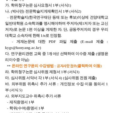
가
.
학위청구논문 심사요청서
1
부
(
서식
1)
나
. (
박사만
)
전문학술지게재확인서
1
부
(
서식
2)
- 전문학술지(한국연구재단 등재 또는 후보)이상에 건양대학교
일반대학원 소속학과를 명시해야하며 주저자(제1저자 또는 교신
저자)로 논문 1편 이상을 게재한 자. 단, 공동주저자의 경우 우리
대학교 소속자에 한해 1/n로 인정함.
-
게재논문에 대한
PDF
파일 제출
(E-mail
제출
:
kygs@konyang.ac.kr)
다
.
연구윤리관련 교육 중
선택하여 이수증
제출
(
생명윤
1개 이상
리이수증 아님
)
온라인 연구윤리 수강방법
:
(클릭하여 이동)
**
공지사항 참조
라
.
학위청구논문 심사위원 제청서
1
부
(
서식
3)
마
.
심사위원 서약서 각
1
부
(
서식
4) (
심사위원 전원 제출
)
바
.
외부위원 위촉시 추가 서류
:
개인정보 수집
·
이용 동의서
1
부
(
서식
5)
사
.
외부지도교수 위촉시 추가 서류
-
재직증명서
1
부
-
학위
(
수여
)
증명서
1
부