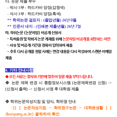
다
.
논문 제출 부수
-
박사
3
부
:
하드카바 양장
(
감청색
)
-
석사
3
부
:
하드카바 양장
(
흑색
)
**
학위논문 겉표지
: (
졸업년월
) 26
월
년 8
**
인준서 내지
: (
인쇄본 제출년월
) 26
년 7월
마. 학위논문 (논문파일) 비공개 신청서
-
특허출원 및 학회지 논문 게재를 위해
논문파일 비공개를 희망하는 자만
- 사유 및 비공개 기간을 정확히 입력하여 제출
- 추후 다시 공개를 원할 시에는 변경 내용을 다시 작성하여 스캔본 이메일
제출
4.
기타 안내사항
◆ 모든 서류는 절차와 기한에 맞추어 일괄 제출 부탁드립니다.
◆
논문 제목 변경 시 통합정보시스템
[
논문제목변경 신청
] ->
[
신청서 출력
] ->
신청서 서명 후 대학원 제출
◆ ​
학위논문작성지침 및 양식
,
학위명 안내
논문작성지침
>
학위청구논문
>
대학원생활
->>
[
> ]
클릭하여 확인
(konyang.ac.kr)