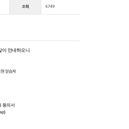
조회
6749
 같이 안내하오니
료원 실습자
용 동의서
p)