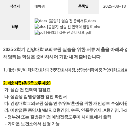
작성자
등록일
대학원
2025-08-18
[붙임1] 실습 전 준비서류.docx
첨부
[붙임2] 실습 전 면역력 점검표.xlsx
[붙임3] 실습 전 준비서류.pdf
2025-2학기 건양대학교의료원 실습을 위한 서류 제출을 아래와
해당되는 학생은 준비하시어 기한 내 제출바랍니다.
1. 대상 : 일반대학원 간호학과 전문간호사과정, 상담심리학과 중 건양대학교의
2. 제출서류(총 6종 모두 제출)
가. 실습 전 면역력 점검표
나. 실
습생 감염성질환 검진 확인서
다. 건양대학교의료원 실습/연수/위탁훈련을 위한 개인정보 수집/이
라. 예방접종 증명서(MMR, B형간염, 수두, 인플루엔제, A형간염, T-da
- 정부24 또는 질병관리청 예방접종도우미 사이트에서 출력
- 가까운 보건소에서 신청 가능