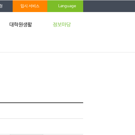
정
입시 서비스
Language
대학원생활
정보마당
학사안내
공지사항
자격시험
IRB
학위청구논문
학사 FAQ
장학안내
통합 Q&A
증명발급
자료실
대학원생 권리장전
홍보게시판
학생보험
통학버스
IT서비스