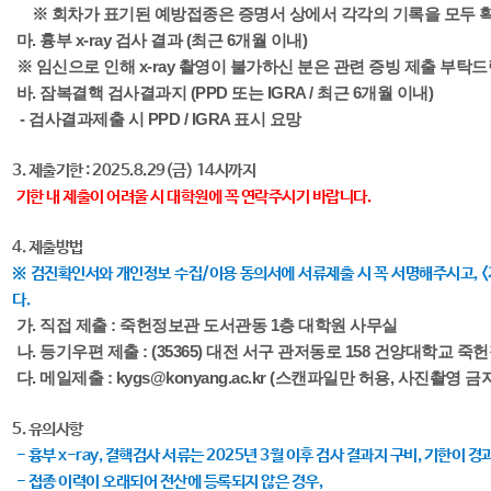
※ 회차가 표기된 예방접종은 증명서 상에서 각각의 기록을 모두 확
마. 흉부 x-ray 검사 결과 (최근 6개월 이내)
※ 임신으로 인해 x-ray 촬영이 불가하신 분은 관련 증빙 제출 부탁드
바. 잠복결핵 검사결과지 (PPD 또는 IGRA / 최근 6개월 이내)
- 검사결과제출 시 PPD / IGRA 표시 요망
3. 제출기한 : 2025.8.29(금) 14시까지
기한 내 제출이 어려울 시 대학원에 꼭 연락주시기 바랍니다.
4. 제출방법
※ 검진확인서와 개인정보 수집/이용 동의서에 서류제출 시 꼭 서명해주시고, <가
다.
가. 직접 제출 : 죽헌정보관 도서관동 1층 대학원 사무실
나. 등기우편 제출 : (35365) 대전 서구 관저동로 158 건양대학교 
다. 메일제출 : kygs@konyang.ac.kr​ (스캔파일만 허용, 사진촬영 금
5. 유의사항
- 흉부 x-ray, 결핵검사 서류는 2025년 3월 이후 검사 결과지 구비, 기한이
- 접종 이력이 오래되어 전산에 등록되지 않은 경우,