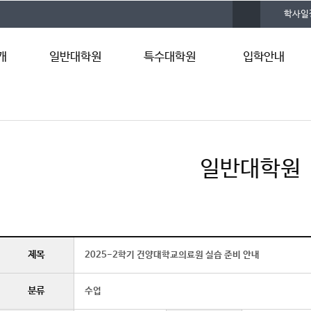
사
학사일
이
트
맵
개
일반대학원
특수대학원
입학안내
원장인사말
경영사회복지대학원
모집안내
말
비전 및 목표
보건복지대학원
면접(구술)고사
연혁
안보대학원
합격자 조회
학위과정
상담대학원
입학 FAQ
일반대학원
실습실 소개
바이오융합대학원
입학상담
제목
2025-2학기 건양대학교의료원 실습 준비 안내
분류
수업