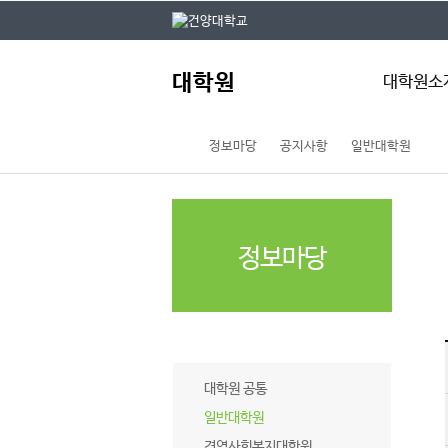
본문 바로가기
대메뉴 바로가기
주
대학원
메
대학원소
뉴
정보마당
공지사항
일반대학원
대학원 개요
대학원장 인사
전체 학과현황
대학원 규정
대학원 요람
정보마당
자체평가
기구도
오시는 길
공지사항
대학원 공통
일반대학원
경영사회복지대학원