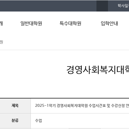
사
학사일
이
트
맵
개
일반대학원
특수대학원
입학안내
원
원장인사말
경영사회복지대학원
모집안내
말
비전 및 목표
보건복지대학원
면접(구술)고사
연혁
안보대학원
합격자 조회
학위과정
상담대학원
입학 FAQ
경영사회복지대
실습실 소개
바이오융합대학원
입학상담
제목
2025-1학기 경영사회복지대학원 수업시간표 및 수강신청 
분류
수업