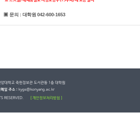
※ 3.3(월) 대체휴일로 지정보강주(15주차)에 보강 실시
▣
문의
:
대학원
042-600-1653
8 건양대학교 죽헌정보관 도서관동 1층 대학원
메일 주소 :
kygs@konyang.ac.kr
TS RESERVED.
[ 개인정보처리방침 ]