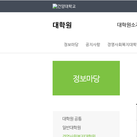
본문 바로가기
대메뉴 바로가기
주
대학원
메
대학원소
뉴
정보마당
공지사항
경영사회복지대학
대학원 개요
대학원장 인사
전체 학과현황
대학원 규정
대학원 요람
정보마당
자체평가
기구도
오시는 길
공지사항
대학원 공통
일반대학원
경영사회복지대학원