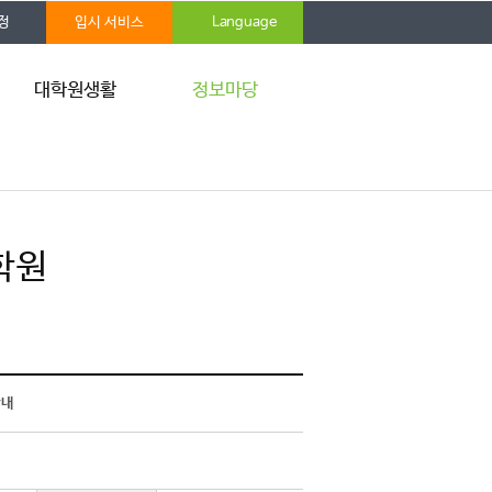
정
입시 서비스
Language
대학원생활
정보마당
학사안내
공지사항
자격시험
IRB
학위청구논문
학사 FAQ
장학안내
통합 Q&A
학원
증명발급
자료실
대학원생 권리장전
홍보게시판
학생보험
통학버스
IT서비스
안내