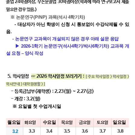
졸업 24학점이상, 무논문졸업 30학점이상(학과에 따라 연구보고서 제출
필요한 경우 있음.)
​※
논문연구
(P/NP)
과목(석사 4학기차)
​-
대상자가 아닌 학생이 신청 시 통보없이 수강삭제
될 수 있
음.
​-
논문연구 교과목이 개설되지 않은 경우 아래 설문 응답
▶
2026-1학기 논문연구(석사4학기/박사6학기차) 교과목 개
설 요청 – 양식 작성
5. 학사일정
☞ 2026 학사일정 보러
가기
:
[ 주요 학사일정 > 학사일정 >
학사안내 > 대학원생활 > ]
- 등록금납부(재학생) : 2.23(월) ~ 2.27(금)
- 개강 : 3.2(월)
※ 요일별 첫 수업개시일
​월요일
수요일
일요일
화요일
목요일
금요일
토요일
3.2
3.3
3.4
3.5
3.6
3.7
3.8