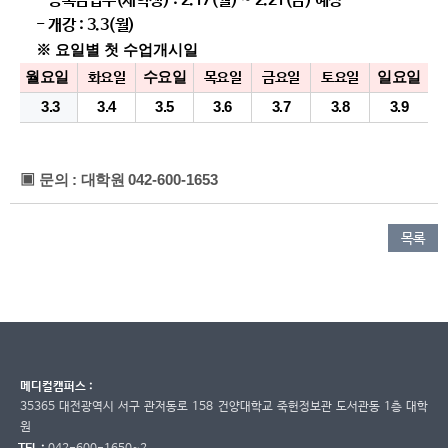
- 등록금납부(재학생) : 2.17(월) ~ 2.21(금) 예정
- 개강 : 3.3(월)
※ 요일별 첫 수업개시일
​월요일
수요일
일요일
화요일
목요일
금요일
토요일
3.3
3.4
3.5
3.6
3.7
3.8
3.9
▣
문의
:
대학원
042-600-1653
목록
메디컬캠퍼스 :
35365 대전광역시 서구 관저동로 158 건양대학교 죽헌정보관 도서관동 1층 대학
원