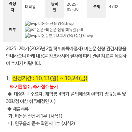
작성
등록
2025-
조회
대학원
4732
09-30
자
일
비논문 신청 양식.hwp
첨부
논문-비논문 신청 매뉴얼.pdf
비논문연구보고서양식(상담).hwp
2025-2학기(2026년 2월 학위취득예정자) 비논문 신청 관련사항을
안내하오니 아래 내용을 참조하시어 절차에 따라 관련 자료를 제출하
여 주시기 바랍니다.
1.
신청기간 : 10.13(월) ~ 10.24(금)
※ 기한엄수, 추가접수 불가
◆ 대상자 : 수료자, 재학생 4학기 졸업예정자(4학기 정규등록 및
30학점 이상 취득예정인 자)
◆
제출서류
가. 비논문 신청서 1부 (서식1)
나. 연구윤리 준수 확인서 1부 (서식2)