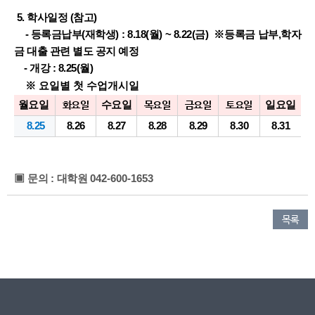
5. 학사일정 (참고)
- 등록금납부(재학생) : 8.18(월) ~ 8.22(금) ※등록금 납부,학자
금 대출 관련 별도 공지 예정
- 개강 : 8.25(월)
※ 요일별 첫 수업개시일
​월요일
수요일
일요일
화요일
목요일
금요일
토요일
8.25
8.26
8.27
8.28
8.29
8.30
8.31
▣
문의
:
대학원
042-600-1653
목록