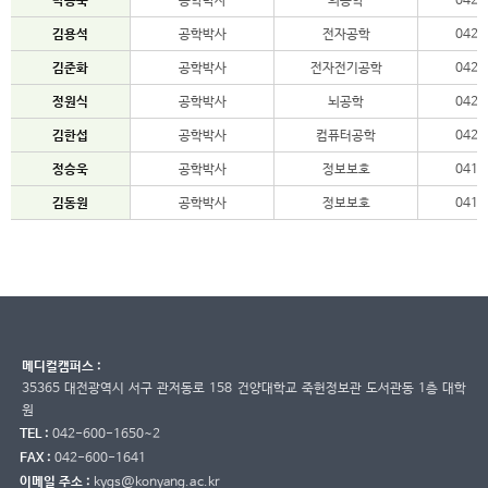
박종욱
공학박사
의공학
042-
김용석
공학박사
전자공학
042-
김준화
공학박사
전자전기공학
042-
정원식
공학박사
뇌공학
042-
김한섭
공학박사
컴퓨터공학
042-
정승욱
공학박사
정보보호
041-
김동원
공학박사
정보보호
041-
메디컬캠퍼스 :
35365 대전광역시 서구 관저동로 158 건양대학교 죽헌정보관 도서관동 1층 대학
원
TEL :
042-600-1650~2
FAX :
042-600-1641
이메일 주소 :
kygs@konyang.ac.kr