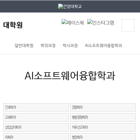
본문 바로가기
대메뉴 바로가기
대학원
일반대학원
학위과정
박사과정
AI소프트웨어융합학과
AI소프트웨어융합학과
간호학과
경영학과
교육학과
병원경영학과
상담심리학과
치유선교학과
의학과
행정학과