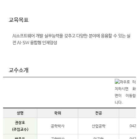
교육목표
AI소프트웨어 개발 실무능력을 갖추고 다양한 분야에 응용할 수 있는 실
전 AI·SW 융합형 인재양성
교수소개
성명
학위
전공
권상호
공학박사
산업공학
042-
(주임교수)