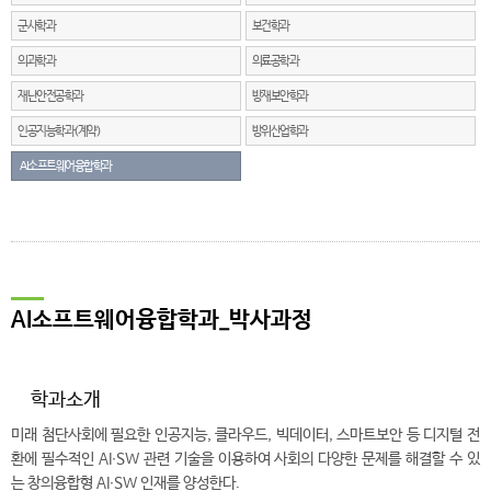
군사학과
보건학과
의과학과
의료공학과
재난안전공학과
방재보안학과
인공지능학과(계약)
방위산업학과
AI소프트웨어융합학과
AI소프트웨어융합학과_박사과정
학과소개
미래 첨단사회에 필요한 인공지능, 클라우드, 빅데이터, 스마트보안 등 디지털 전
환에 필수적인 AI∙SW 관련 기술을 이용하여 사회의 다양한 문제를 해결할 수 있
는 창의융합형 AI∙SW 인재를 양성한다.