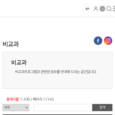
본문 바로가기
대메뉴 바로가기
하위메뉴 바로가기
스
로
구
검
건
마
그
글
색
홈
트
처음으로
글로벌건양·라운지
공지사항
비교과 (목록)
인
번
페
양
키
역
이
지
대
비교과
메
뉴
학
경
비교과
로
교
비교과프로그램과 관련된 정보를 안내해 드리는 공간입니다.
총게시물 :
1,430
페이지 :
1/143
/