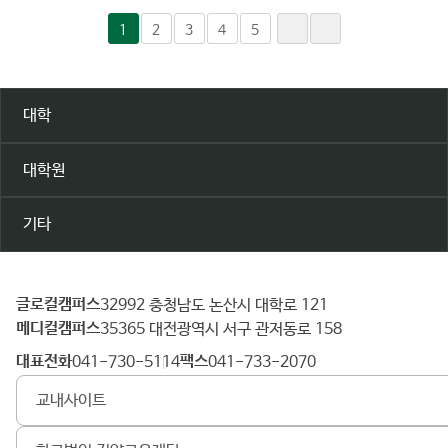
1
2
3
4
5
대학
대학원
기타
글로컬캠퍼스
건
32992 충청남도 논산시 대학로 121
메디컬캠퍼스
양
35365 대전광역시 서구 관저동로 158
대
대표전화
팩스
041-730-5114
041-733-2070
학
교내사이트
교