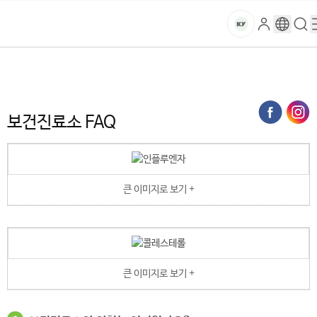
본문 바로가기
대메뉴 바로가기
하위메뉴 바로가기
스
로
구
검
건
마
그
글
색
홈
트
처음으로
대학생활
복지·시설
보건진료소 FAQ
인
번
페
양
키
역
이
지
대
보건진료소 FAQ
메
뉴
학
경
로
교
큰 이미지로 보기 +
큰 이미지로 보기 +