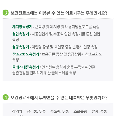
3
보건진료소에는 이용할 수 있는 의료기구는 무엇인가요?
체지방측정기
: 근육량 및 체지방 및 내장지방분포도를 측정
혈압측정기
: 자동혈압계 및 수동식 혈압 측정기를 통한 혈압
측정
혈당측정기
: 저혈당 증상 및 고혈당 증상 발현시 혈당 측정
산소포화도측정기
: 호흡곤란 증상 및 응급상황시 산소포화도
측정
콜레스테롤측정기
: 인스턴트 음식과 운동 부족으로 인한
혈관건강을 관리하기 위한 콜레스테롤 측정
4
보건진료소에서 투약받을 수 있는 내복약은 무엇인가요?
감기약 생리통, 두통 속쓰림, 위통 소화불량 설사, 복통