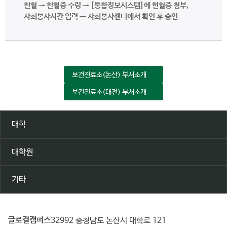
헌혈 → 헌혈증 수령 → [통합정보시스템]에 헌혈증 첨부,
사회봉사시간 입력 → 사회봉사센터에서 확인 후 승인
보건진료소(논산) 부서소개
보건진료소(대전) 부서소개
대학
대학원
기타
글로컬캠퍼스
건
32992 충청남도 논산시 대학로 121