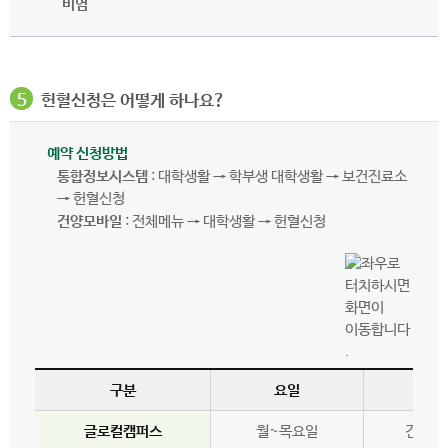
비염
5
헌혈신청은 어떻게 하나요?
예약 신청방법
통합정보시스템
: 대학생활 → 학부생 대학생활 → 보건진료소
→ 헌혈신청
건양모바일
: 전체메뉴 → 대학생활 → 헌혈신청
구분
요일
글로컬캠퍼스
월~목요일
건양회