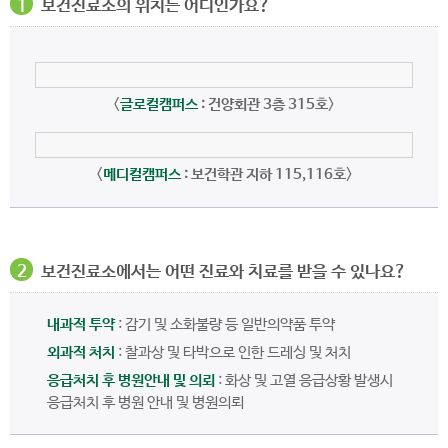
1
보건진료소의 위치는 어디인가요?
<
글로컬캠퍼스
: 건양회관 3층 315호
>
<
메디컬캠퍼스
: 보건학관 지하 115,116호
>
2
보건진료소에서는 어떤 진료와 치료를 받을 수 있나요?
내과적 투약
: 감기 및 소화불량 등 일반의약품 투약
외과적 처치
: 찰과상 및 타박으로 인한 드레싱 및 처치
응급처치 후 병원안내 및 의뢰
: 화상 및 고열 응급상황 발생시
응급처치 후 병원 안내 및 병원의뢰