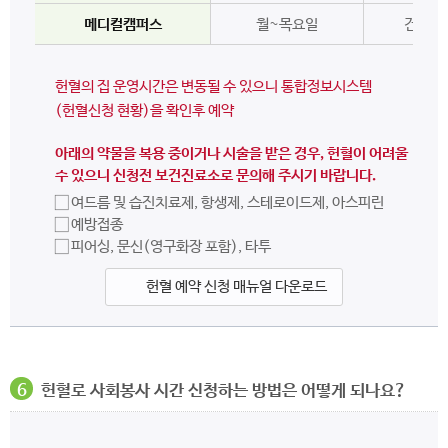
메디컬캠퍼스
월~목요일
건양대
헌혈의 집 운영시간은 변동될 수 있으니 통합정보시스템
(헌혈신청 현황)을 확인후 예약
아래의 약물을 복용 중이거나 시술을 받은 경우, 헌혈이 어려울
수 있으니 신청전 보건진료소로 문의해 주시기 바랍니다.
☐ 여드름 및 습진치료제, 항생제, 스테로이드제, 아스피린
☐ 예방접종
☐ 피어싱, 문신(영구화장 포함), 타투
헌혈 예약 신청 매뉴얼 다운로드
6
헌혈로 사회봉사 시간 신청하는 방법은 어떻게 되나요?