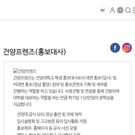
본문 바로가기
대메뉴 바로가기
하위메뉴 바로가기
스
로
구
검
건
마
그
글
색
홈
트
처음으로
대학소개
건양소개
건양프렌즈(홍보대사)
인
번
페
양
키
역
이
지
대
건양프렌즈(홍보대사)
메
뉴
학
경
로
교
건양프렌즈는 건양대학교 학생 홍보대사로서 대면 홍보(입시) 및
비대면 홍보(영상 촬영) 참여 및 홍보콘텐츠 기획 및 제작을
진행하는 역할을 하고 있습니다. 서류전형 및 면접을 통해 선발되며
대학을 대표하는 역할을 하는 만큼 학기당 150만원의 장학금을
지급합니다.
건양대 공식 SNS 영상 출연 및 자체 제작
입시설명회 및 고교방문 등의 입시활동 지원
홍보책자, 홈페이지 등 공식 사진 모델