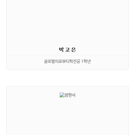
박 고 은
글로벌의료뷰티학전공 1학년