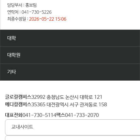
담당부서 :
홍보팀
연락처 :
041-730-5226
최종수정일 :
2026-05-22 15:06
대학
대학원
기타
글로컬캠퍼스
건
32992 충청남도 논산시 대학로 121
메디컬캠퍼스
양
35365 대전광역시 서구 관저동로 158
대
대표전화
팩스
041-730-5114
041-733-2070
학
교내사이트
교