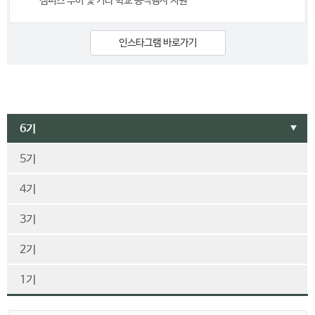
캠퍼스 투어 및 기타 학교 공식행사 지원
인스타그램 바로가기
6기
▼
5기
▼
4기
▼
3기
▼
2기
▼
1기
▼