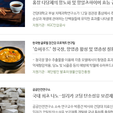
홍삼 다당체의 항노화 및 항알츠하이머 효능 
건양대학교 부설 치매과학연구소가 12일 정관장 홍삼에서 추출한
손상과 재생에 관여하는 단백질들에 유익한 효과를 나타낼 
세계적인 국제학술지인 ..
지원기관 : KGC인삼공사
한국형 글로벌 장건강 프로젝트 연구팀
‘슈퍼푸드’ 청국장, 항염증 활성 및 염증성 질
- 청국장 열수 추출물을 이용해 각종 모델에서의 항염증 효
억제항암작용, 당뇨 및 뇌졸중 등의 예방에 탁월해 슈퍼푸드
염증성 질환의 억제에도..
지원기관 : 재단법인 발효미생물산업진흥원
공공안전연구소
국내 최초 나노-실리카 코팅 탄소섬유 보강
공공안전연구소 소속 연구교수 박종건 박사와 건양대 의료신
입자가 코팅된 탄소섬유 보강재를 개발해 국내 특허를 출원