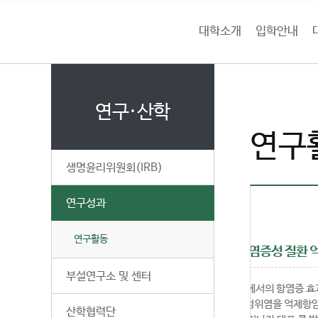
본문 바로가기
대메뉴 바로가기
하위메뉴 바로가기
택
대학소개
입학안내
건
홈
양
처음으로
연
페
이
연구·산학
대
지
연구
메
학
뉴
생명윤리위원회(IRB)
경
교
로
연구성과
 글로벌 장건강 프로젝트 연구팀
연구활동
퍼푸드’ 청국장, 항염증 활성 및 염증성 질환 억제에 탁월
부설연구소 및 센터
국장 열수 추출물을 이용해 각종 모델에서의 항염증 효과 실험- 전염증성
카인의 생성을 차단해 패혈증과 급성위염을 억제항암작용, 당뇨 및 뇌졸중
산학협력단