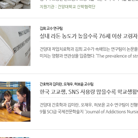
고탄성을 갖고 있다는 장점이 있어 토..
지원기관 : 건양대학교 산학협력단
김희 교수 연구팀
실내 라돈 농도가 높을수록 76세 이상 고령자
건양대 작업치료학과 김희 교수가 속해있는 연구팀이 논문을 
미치는 영향과 연관성을 입증했다.‘The prevalence of stroke 
간호학과 김미란, 오재우, 허보윤 교수팀
한국 고교생, SNS 사용량 많을수록 학교생
건양대 간호학과 김미란, 오재우, 허보윤 교수 연구팀이 진행한
9월 SCI급 국제전문학술지 ‘Journal of Addictions Nursin