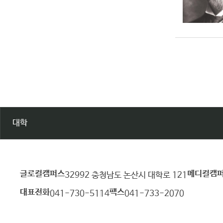
대학
글로컬캠퍼스
메디컬캠
건
32992 충청남도 논산시 대학로 121
양
대표전화
팩스
041-730-5114
041-733-2070
대
학