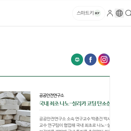
스마트키
로
구
그
글
인
번
역
공공안전연구소
국내 최초 나노-실리카 코팅 탄소섬유 보강재 특허출원
공공안전연구소 소속 연구교수 박종건 박사와 건양대 의료신소재학과 송기창
교수 연구팀이 협업해 국내 최초로 나노-실리카 입자가 코팅된 탄소섬유