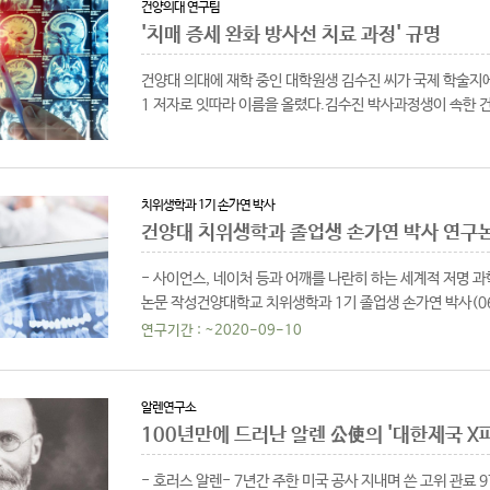
건양의대 연구팀
'치매 증세 완화 방사선 치료 과정' 규명
건양대 의대에 재학 중인 대학원생 김수진 씨가 국제 학술지
1 저자로 잇따라 이름을 올렸다.김수진 박사과정생이 속한
신경세포 보호 효과와..
치위생학과 1기 손가연 박사
건양대 치위생학과 졸업생 손가연 박사 연구논
- 사이언스, 네이처 등과 어깨를 나란히 하는 세계적 저명 과
논문 작성건양대학교 치위생학과 1기 졸업생 손가연 박사(06학
(Nature..
연구기간 : ~2020-09-10
알렌연구소
100년만에 드러난 알렌 公使의 '대한제국 X
- 호러스 알렌- 7년간 주한 미국 공사 지내며 쓴 고위 관료 