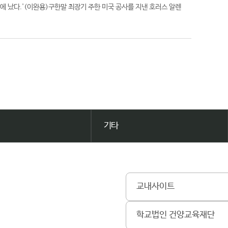
에 났다.'(이완용)구한말 최장기 주한 미국 공사를 지낸 호러스 알렌
기타
교내사이트
학교법인 건양교육재단