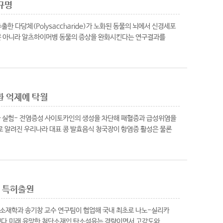
규명
 다당체(Polysaccharide)가 노화된 동물의 뇌에서 신경세포
뿐 아니라 알츠하이머병 동물의 증상을 완화시킨다는 연구결과를
환 억제에 탁월
과 실험- 전염증성 사이토카인의 생성을 차단해 패혈증과 급성위염을
로 알려진 우리나라 대표 콩 발효음식 청국장이 항염증 활성은 물론
재 특허출원
소재학과 송기창 교수 연구팀이 협업해 국내 최초로 나노-실리카
했다.미래 유망한 첨단소재인 탄소섬유는 경량이면서 고강도와