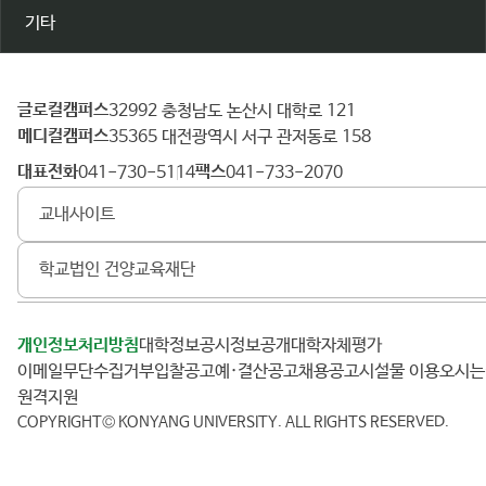
기타
글로컬캠퍼스
건
32992 충청남도 논산시 대학로 121
메디컬캠퍼스
양
35365 대전광역시 서구 관저동로 158
대
대표전화
팩스
041-730-5114
041-733-2070
학
교내사이트
교
학교법인 건양교육재단
개인정보처리방침
대학정보공시
정보공개
대학자체평가
이메일무단수집거부
입찰공고
예·결산공고
채용공고
시설물 이용
오시
원격지원
COPYRIGHT© KONYANG UNIVERSITY.
ALL RIGHTS RESERVED.