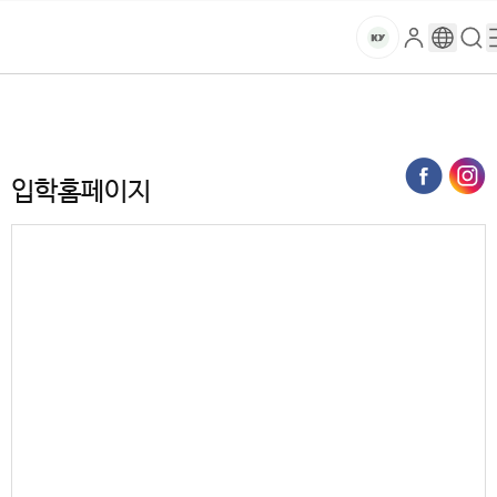
본문 바로가기
대메뉴 바로가기
하위메뉴 바로가기
스
로
구
검
건
마
그
글
색
홈
트
처음으로
입학안내
입학홈페이지
인
번
페
양
키
역
이
지
대
입학홈페이지
메
뉴
학
경
로
교