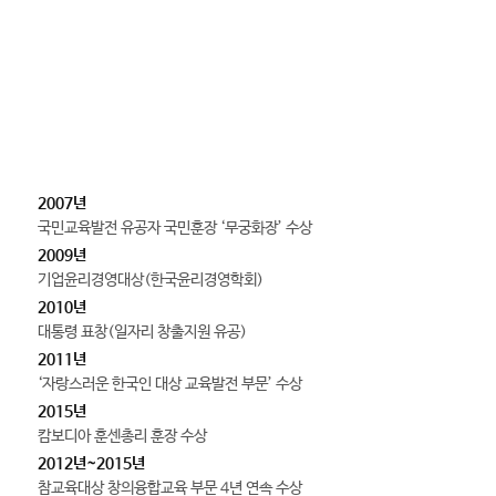
주요상훈
2007년
국민교육발전 유공자 국민훈장 ‘무궁화장’ 수상
2009년
기업윤리경영대상(한국윤리경영학회)
2010년
대통령 표창(일자리 창출지원 유공)
2011년
‘자랑스러운 한국인 대상 교육발전 부문’ 수상
2015년
캄보디아 훈센총리 훈장 수상
2012년~2015년
참교육대상 창의융합교육 부문 4년 연속 수상