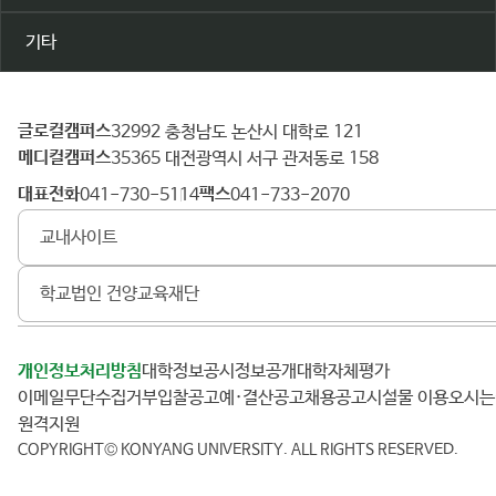
기타
글로컬캠퍼스
건
32992 충청남도 논산시 대학로 121
메디컬캠퍼스
양
35365 대전광역시 서구 관저동로 158
대
대표전화
팩스
041-730-5114
041-733-2070
학
교내사이트
교
학교법인 건양교육재단
개인정보처리방침
대학정보공시
정보공개
대학자체평가
이메일무단수집거부
입찰공고
예·결산공고
채용공고
시설물 이용
오시
원격지원
COPYRIGHT© KONYANG UNIVERSITY.
ALL RIGHTS RESERVED.