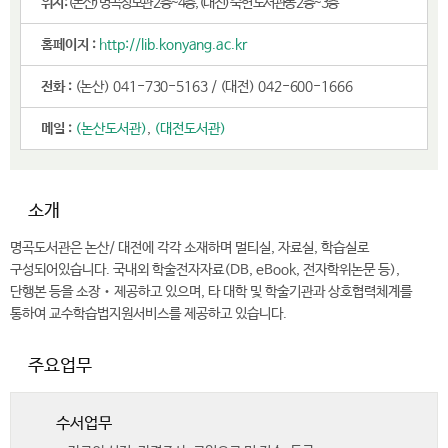
.
위치 :
(논산) 명곡정보관 2층~4층, (대전) 죽헌 도서관동 2층~3층
홈페이지 :
http://lib.konyang.ac.kr
전화 :
(논산) 041-730-5163 / (대전) 042-600-1666
메일 :
(논산도서관)
,
(대전도서관)
소개
명곡도서관은 논산/ 대전에 각각 소재하며 멀티실, 자료실, 학습실로
구성되어있습니다. 국내외 학술전자자료(DB, eBook, 전자학위논문 등),
단행본 등을 소장‧제공하고 있으며, 타 대학 및 학술기관과 상호협력체계를
통하여 교수학습법지원서비스를 제공하고 있습니다.
주요업무
수서업무