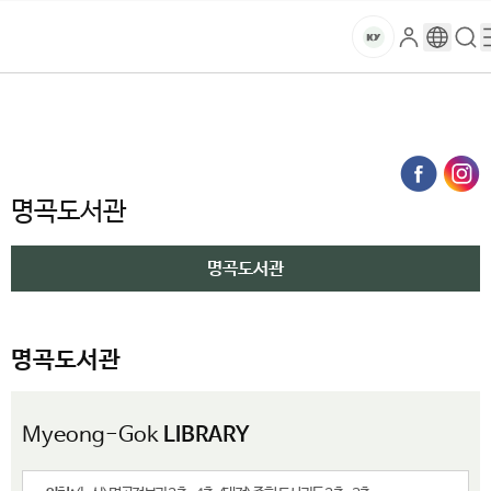
현
본문 바로가기
대메뉴 바로가기
하위메뉴 바로가기
재
스
로
구
검
건
페
마
그
글
색
홈
이
트
처음으로
대학소개
대학기관
행정부서
명곡도서관
인
번
페
양
키
명곡도서관
지
역
이
는
지
대
전
메
명곡도서관
략
뉴
학
기
경
획
로
명곡도서관
교
팀
페
이
명곡도서관
지
입
Myeong-Gok
LIBRARY
니
다