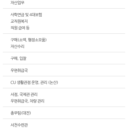
자산업무
사학연금 및 4대보험
교직원복지
직원 급여 등
구매(소액, 행정소모품)
자산수리
구매, 입찰
우편취급국
CU 생활관점 운영, 관리 (논산)
서점, 국제관 관리
우편취급국, 차량 관리
총무팀(대전)
서천수련관