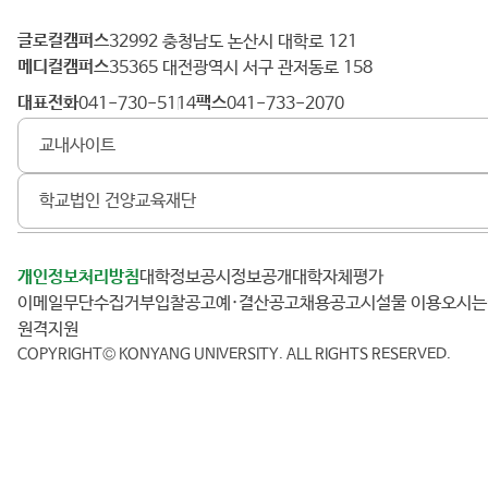
글로컬캠퍼스
건
32992 충청남도 논산시 대학로 121
메디컬캠퍼스
양
35365 대전광역시 서구 관저동로 158
대
대표전화
팩스
041-730-5114
041-733-2070
학
교내사이트
교
학교법인 건양교육재단
개인정보처리방침
대학정보공시
정보공개
대학자체평가
이메일무단수집거부
입찰공고
예·결산공고
채용공고
시설물 이용
오시
원격지원
COPYRIGHT© KONYANG UNIVERSITY.
ALL RIGHTS RESERVED.