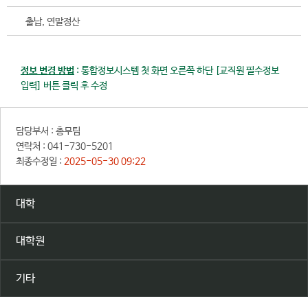
출납, 연말정산
정보 변경 방법
: 통합정보시스템 첫 화면 오른쪽 하단 [교직원 필수정보
입력] 버튼 클릭 후 수정
담당부서 :
총무팀
연락처 :
041-730-5201
최종수정일 :
2025-05-30 09:22
대학
대학원
기타