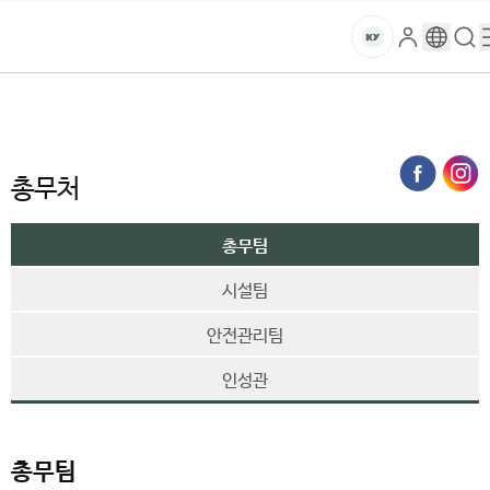
현
본문 바로가기
대메뉴 바로가기
하위메뉴 바로가기
재
스
로
구
검
건
페
마
그
글
색
홈
이
트
처음으로
대학소개
대학기관
행정부서
총무처
총무팀
인
번
페
양
키
지
역
이
는
지
대
전
총무처
메
략
뉴
학
기
경
총무팀
획
로
교
시설팀
팀
페
안전관리팀
이
지
인성관
입
니
다
총무팀