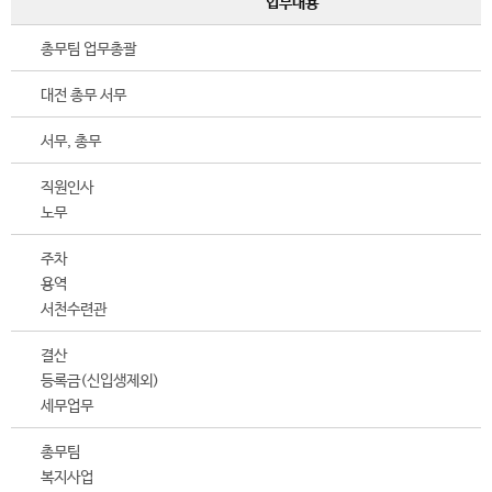
업무내용
총무팀 업무총괄
대전 총무 서무
서무, 총무
직원인사
노무
주차
용역
서천수련관
결산
등록금(신입생제외)
세무업무
총무팀
복지사업