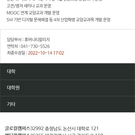
고전/명저 세미나 교과 운영
MOOC 연계 교양교과 개발 운영
SW 기반 디지털 문제해결 등 4차 산업혁명 교양교과목 개발 운영
담당부서 :
휴머니티칼리지
연락처 :
041-730-5526
최종수정일 :
2022-10-14 17:02
대학
대학원
기타
글로컬캠퍼스
건
32992 충청남도 논산시 대학로 121