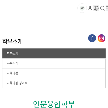
본문 바로가기
대메뉴 바로가기
하위메뉴 바로가기
스
로
구
검
건
마
그
글
색
홈
트
처음으로
대학
휴머니티칼리지
인문융합학부
학부소개
인
번
페
양
키
역
이
지
대
학부소개
메
뉴
학
경
학부소개
로
교
교수소개
교육과정
교육과정 경과표
인문융합학부