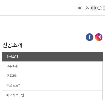
본문 바로가기
대메뉴 바로가기
하위메뉴 바로가기
스
로
구
검
건
마
그
글
색
홈
트
처음으로
대학
국방바이오연구원
인
번
페
양
키
휴먼사이언스학부 글로벌의료뷰티학전공
전공소개
역
이
지
대
메
전공소개
뉴
학
경
로
전공소개
교
교수소개
교육과정
진로 로드맵
비교과 로드맵