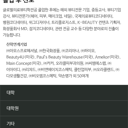
졸업 후 진로
글로벌의료뷰티학전공 졸업한 후에는 해외 뷰티전문 기업, 중등교사, 뷰티기업
강사, 뷰티전문가(헤어, 피부, 메이크업, 네일), 국제의료뷰티코디네이터,
병원코디네이터, 위그디자이너, 트리콜로지스트, K-BEAUTY 컨텐츠 기획자,
화장품회사 MD, 잡지코디네이터, 관련 전공 교수 등 다양한 분야로의 진출이
가능합니다.
산학연계기업
㈜아모스프로페셔널, ㈜한국화장품, ㈜코리아나, ㈜하이모,
Beauty4U(미국), Paul’s Beauty Warehouse(미국), Amekor(미국),
Main Concept(미국), ㈜커커, 오라클피부과의원, ㈜씨엠에스랩, ㈜
이아이디, ㈜리챠드, ㈜비앤에이치코스메틱, 클린업피부, ㈜오라클랜드, ㈜
다모생활건강, ㈜비오엠코스메틱, 약손명가 외 50여개
대학
대학원
기타