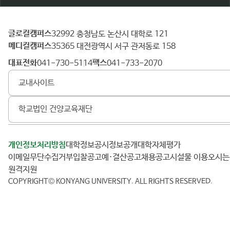
글로컬캠퍼스
건
32992 충청남도 논산시 대학로 121
메디컬캠퍼스
양
35365 대전광역시 서구 관저동로 158
대
대표전화
팩스
041-730-5114
041-733-2070
학
교내사이트
교
학교법인 건양교육재단
개인정보처리방침
대학정보공시
정보공개
대학자체평가
이메일무단수집거부
입찰공고
예·결산공고
채용공고
시설물 이용
오시
원격지원
COPYRIGHT© KONYANG UNIVERSITY.
ALL RIGHTS RESERVED.