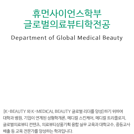
휴먼사이언스학부
글로벌의료뷰티학전공
Department of Global Medical Beauty
전
화
041-730-5449
번
호
글로벌의료뷰티학전공 바로가기
[K-BEAUTY 와 K-MEDICAL BEAUTY 글로벌 리더를 양성]하기 위하여
대학과 병원, 기업이 연계된 성형학개론, 메디컬 스킨케어, 메디컬 트리콜로지,
글로벌의료뷰티 컨텐츠, 의료뷰티상품기획 융합 실무 교육과 대학교수, 중등교사
배출 등 교육 전문가를 양성하는 학과입니다.