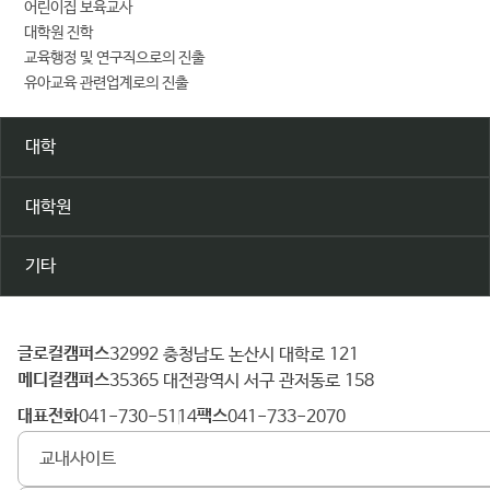
어린이집 보육교사
대학원 진학
교육행정 및 연구직으로의 진출
유아교육 관련업계로의 진출
대학
대학원
기타
글로컬캠퍼스
건
32992 충청남도 논산시 대학로 121
메디컬캠퍼스
양
35365 대전광역시 서구 관저동로 158
대
대표전화
팩스
041-730-5114
041-733-2070
학
교내사이트
교