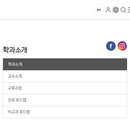
본문 바로가기
대메뉴 바로가기
하위메뉴 바로가기
스
로
구
검
건
마
그
글
색
홈
트
처음으로
대학
사회과학학술원
유아교육과
학과소개
인
번
페
양
키
역
이
지
대
학과소개
메
뉴
학
경
학과소개
로
교
교수소개
교육과정
진로 로드맵
비교과 로드맵