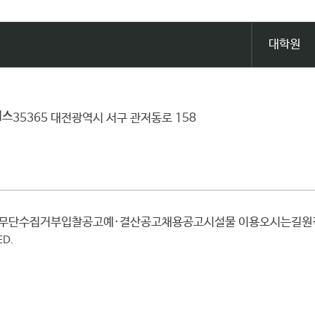
대학원
퍼스
35365 대전광역시 서구 관저동로 158
일무단수집거부
입찰공고
예·결산공고
채용공고
시설물 이용
오시는길
ED.