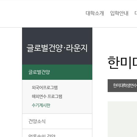
본문 바로가기
대메뉴 바로가기
하위메뉴 바로가기
대학소개
입학안내
건
홈
양
처음으로
글
페
이
글로벌건양·라운지
대
지
한미
메
학
뉴
글로벌건양
경
교
로
한미대학생연수(
외국어프로그램
해외연수 프로그램
수기게시판
건양소식
언론속의 건양