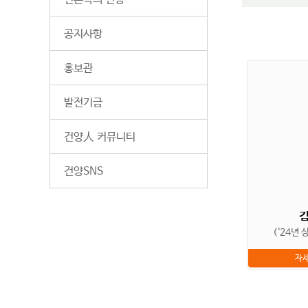
공지사항
홍보관
발전기금
건양人 커뮤니티
건양SNS
(‘24년
자세