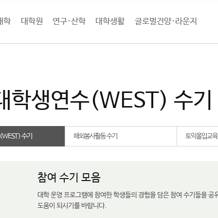
대학
대학원
연구·산학
대학생활
글로벌건양·라운지
로벌건양·라운지
글로벌건양
수기게시판
한미대학생연수(WEST) 수기
대학생연수(WEST) 수기
WEST) 수기
해외봉사활동 수기
토익몰입교육
참여 수기 모음
대학 운영 프로그램에 참여한 학생들의 경험을 담은 참여 수기들을 공
도움이 되시기를 바랍니다.