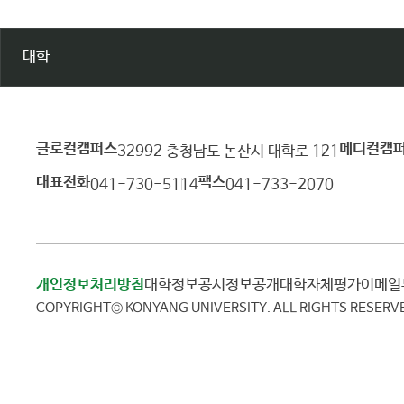
대학
글로컬캠퍼스
메디컬캠
건
32992 충청남도 논산시 대학로 121
양
대표전화
팩스
041-730-5114
041-733-2070
대
학
교
개인정보처리방침
대학정보공시
정보공개
대학자체평가
이메
COPYRIGHT© KONYANG UNIVERSITY.
ALL RIGHTS RESERV