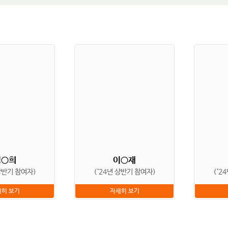
김○희
이○재
 상반기 참여자)
(‘24년 상반기 참여자)
(‘2
히 보기
자세히 보기