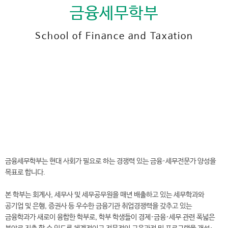
금융세무학부
School of Finance and Taxation
전
화
041-730-5529
번
호
금융세무학부 바로가기
금융세무학부는 현대 사회가 필요로 하는 경쟁력 있는 금융·세무전문가 양성을
목표로 합니다.
본 학부는 회계사, 세무사 및 세무공무원을 매년 배출하고 있는 세무학과와
공기업 및 은행, 증권사 등 우수한 금융기관 취업경쟁력을 갖추고 있는
금융학과가 새로이 융합한 학부로, 학부 학생들이 경제·금융·세무 관련 폭넓은