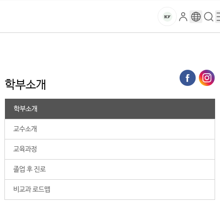
본문 바로가기
대메뉴 바로가기
하위메뉴 바로가기
스
로
구
검
건
마
그
글
색
홈
트
처음으로
대학
2025학년도 이전
금융세무학부
학부소개
인
번
페
양
키
역
이
지
대
학부소개
메
뉴
학
경
학부소개
로
교
교수소개
교육과정
졸업 후 진로
비교과 로드맵