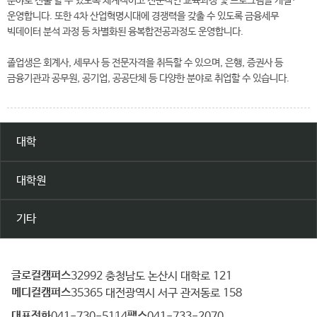
분야로 진출 할 수 있도록 체계적이고 전문적인 교육과정 및 프로그램을 개설·
운영합니다. 또한 4차 산업혁명시대에 경쟁력을 갖출 수 있도록 금융세무
빅데이터 분석 과정 등 차별화된 융복합전공과정도 운영합니다.
졸업생은 회계사, 세무사 등 전문자격을 취득할 수 있으며, 은행, 증권사 등
금융기관과 공무원, 공기업, 공공단체 등 다양한 분야로 취업할 수 있습니다.
대학
대학원
기타
글로컬캠퍼스
건
32992 충청남도 논산시 대학로 121
메디컬캠퍼스
양
35365 대전광역시 서구 관저동로 158
대
대표전화
팩스